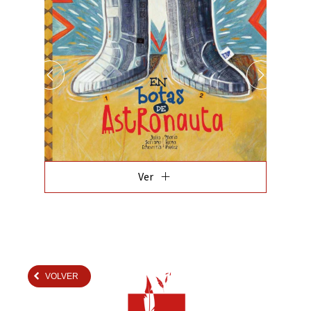
add
Ver
VOLVER