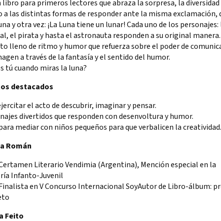
 libro para primeros lectores que abraza la sorpresa, la diversidad 
 a las distintas formas de responder ante la misma exclamación, 
una y otra vez: ¡La Luna tiene un lunar! Cada uno de los personajes: 
l, el pirata y hasta el astronauta responden a su original manera.
to lleno de ritmo y humor que refuerza sobre el poder de comunic
magen a través de la fantasía y el sentido del humor.
s tú cuando miras la luna?
tos destacados
ejercitar el acto de descubrir, imaginar y pensar.
najes divertidos que responden con desenvoltura y humor.
 para mediar con niños pequeños para que verbalicen la creatividad
ia Román
Certamen Literario Vendimia (Argentina), Mención especial en la
ría Infanto-Juvenil
Finalista en V Concurso Internacional SoyAutor de Libro-álbum: p
eto
a Feito