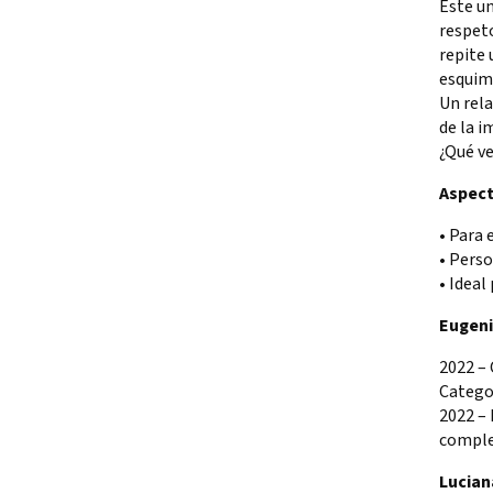
Este un
respeto
repite 
esquima
Un rela
de la i
¿Qué ve
Aspec
• Para 
• Perso
• Ideal
Eugen
2022 – 
Catego
2022 – 
compl
Lucian