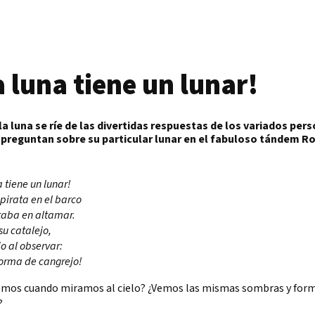
a luna tiene un lunar!
la luna se ríe de las divertidas respuestas de los variados per
 preguntan sobre su particular lunar en el fabuloso tándem 
a tiene un lunar!
 pirata en el barco
taba en altamar.
su catalejo,
jo al observar:
forma de cangrejo!
emos cuando miramos al cielo? ¿Vemos las mismas sombras y for
?