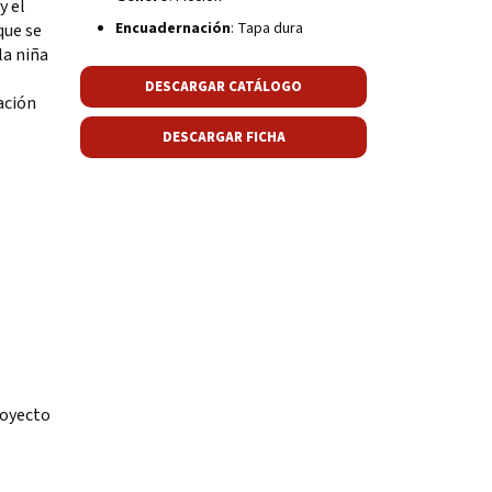
y el
Encuadernación
: Tapa dura
que se
la niña
DESCARGAR CATÁLOGO
ación
DESCARGAR FICHA
.
royecto