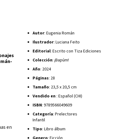
Autor
: Eugenia Román
Ilustrador
: Luciana Feito
Editorial
: Escrito con Tiza Ediciones
sonajes
Colección
: ¡Bapúm!
Román-
Año
: 2024
Páginas
: 28
Tamaño
: 23,5 x 20,5 cm
Vendido en
: Español (CHI)
ISBN
: 9789566049609
Categoría
: Prelectores
Infantil
mas en
Tipo
: Libro álbum
Genero
: Ficción