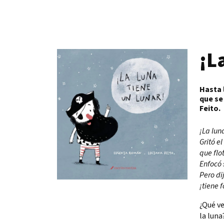
¡L
Hasta 
que se
Feito.
¡La lun
Gritó el
que flo
Enfocó 
Pero di
¡tiene 
¿Qué v
la luna