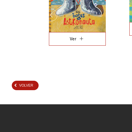
add
Ver
VOLVER