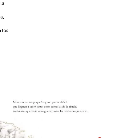
 la
a,
 los