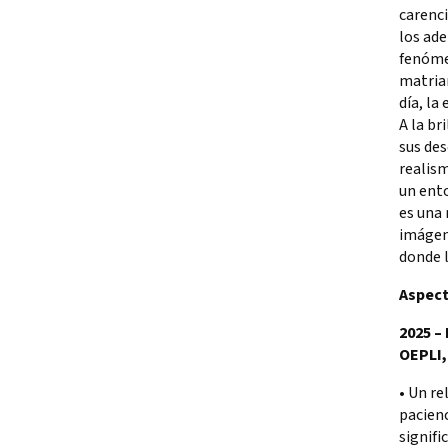
carenci
los ade
fenóme
matriar
día, la
A la br
sus des
realis
un ento
es una 
imágen
donde 
Aspec
2025 –
OEPLI,
• Un re
pacienc
signifi