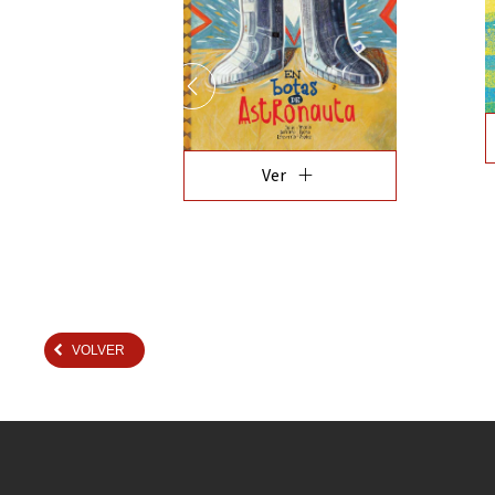
add
Ver
VOLVER