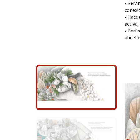
• Reivi
conexió
• Hace 
activa,
• Perfe
abuelos