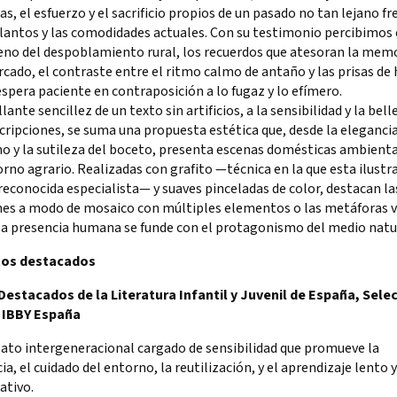
as, el esfuerzo y el sacrificio propios de un pasado no tan lejano fr
lantos y las comodidades actuales. Con su testimonio percibimos 
no del despoblamiento rural, los recuerdos que atesoran la memo
cado, el contraste entre el ritmo calmo de antaño y las prisas de
 espera paciente en contraposición a lo fugaz y lo efímero.
illante sencillez de un texto sin artificios, a la sensibilidad y la bell
cripciones, se suma una propuesta estética que, desde la elegancia
mo y la sutileza del boceto, presenta escenas domésticas ambient
rno agrario. Realizadas con grafito —técnica en la que esta ilustr
reconocida especialista— y suaves pinceladas de color, destacan la
es a modo de mosaico con múltiples elementos o las metáforas v
la presencia humana se funde con el protagonismo del medio natu
tos destacados
 Destacados de la Literatura Infantil y Juvenil de España, Sele
 IBBY España
lato intergeneracional cargado de sensibilidad que promueve la
ia, el cuidado del entorno, la reutilización, y el aprendizaje lento y
cativo.