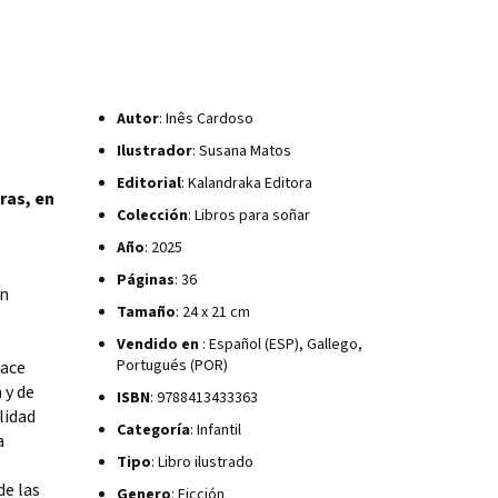
Autor
: Inês Cardoso
Ilustrador
: Susana Matos
Editorial
: Kalandraka Editora
ras, en
Colección
: Libros para soñar
Año
: 2025
Páginas
: 36
an
Tamaño
: 24 x 21 cm
Vendido en
: Español (ESP), Gallego,
Portugués (POR)
hace
 y de
ISBN
: 9788413433363
lidad
Categoría
: Infantil
a
Tipo
: Libro ilustrado
de las
Genero
: Ficción