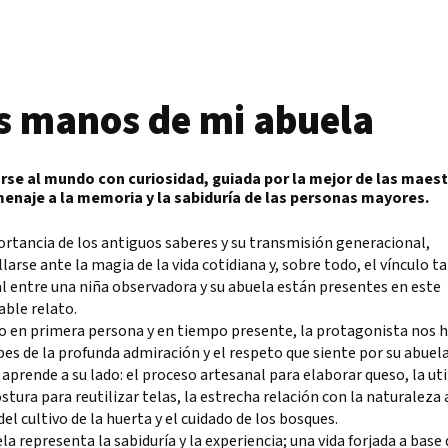
s manos de mi abuela
se al mundo con curiosidad, guiada por la mejor de las maest
enaje a la memoria y la sabiduría de las personas mayores.
rtancia de los antiguos saberes y su transmisión generacional,
larse ante la magia de la vida cotidiana y, sobre todo, el vínculo t
l entre una niña observadora y su abuela están presentes en este
ble relato.
o en primera persona y en tiempo presente, la protagonista nos 
pes de la profunda admiración y el respeto que siente por su abuela
aprende a su lado: el proceso artesanal para elaborar queso, la uti
ostura para reutilizar telas, la estrecha relación con la naturaleza 
del cultivo de la huerta y el cuidado de los bosques.
la representa la sabiduría y la experiencia; una vida forjada a base 