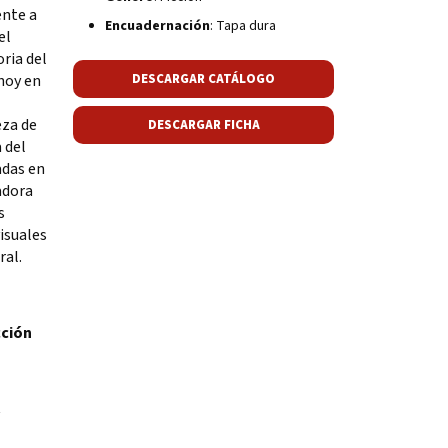
ente a
Encuadernación
: Tapa dura
el
ria del
 hoy en
DESCARGAR CATÁLOGO
eza de
DESCARGAR FICHA
 del
adas en
adora
s
isuales
ral.
cción