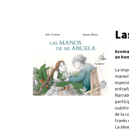
La
Asomar
un hom
La impo
maravil
especia
entraña
Narrad
partíci
cuánto 
de la c
través 
La abue