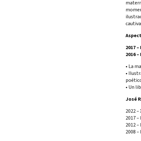
matern
momento
ilustra
cautiva
Aspec
2017 –
2016 –
• La ma
• Ilust
poético
• Un li
José 
2022 – 
2017 –
2012 – 
2008 – 