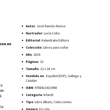
Autor
: José Ramón Alonso
Ilustrador
: Lucía Cobo
Editorial
: Kalandraka Editora
pone en
Colección
: Libros para soñar
Año
: 2024
Páginas
: 32
Tamaño
: 22 x 28 cm
Vendido en
: Español (ESP), Gallego y
Catalán
ra
ISBN
: 9788413432908
 de
Categoría
: Infantil
á
Tipo
: Libro álbum, Colecciones
 la
Genero
: Ficción