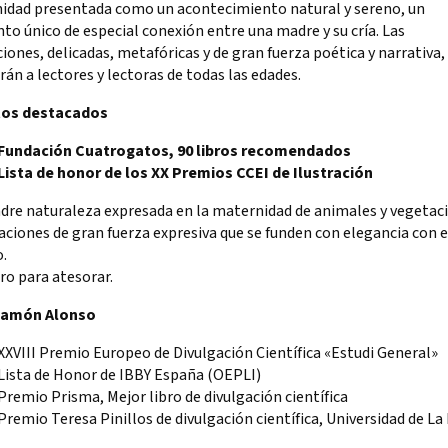
idad presentada como un acontecimiento natural y sereno, un
 único de especial conexión entre una madre y su cría. Las
ciones, delicadas, metafóricas y de gran fuerza poética y narrativa,
rán a lectores y lectoras de todas las edades.
tos destacados
 Fundación Cuatrogatos, 90 libros recomendados
 Lista de honor de los XX Premios CCEI de Ilustración
dre naturaleza expresada en la maternidad de animales y vegetaci
raciones de gran fuerza expresiva que se funden con elegancia con e
.
bro para atesorar.
Ramón Alonso
XXVIII Premio Europeo de Divulgación Científica «Estudi General»
 Lista de Honor de IBBY España (OEPLI)
Premio Prisma, Mejor libro de divulgación científica
Premio Teresa Pinillos de divulgación científica, Universidad de La 