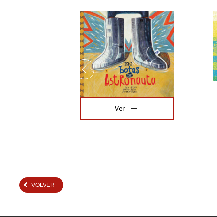
add
Ver
VOLVER