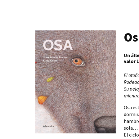
Os
Un álb
valor 
El otoñ
Rodead
Su pela
mientra
Osa est
dormir.
hambre
sola…
El cicl