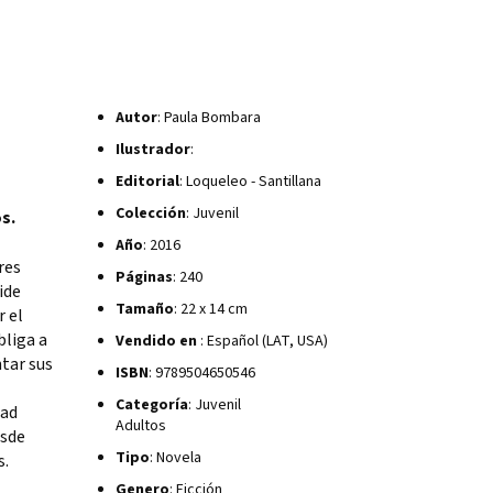
Autor
: Paula Bombara
Ilustrador
:
Editorial
: Loqueleo - Santillana
Colección
: Juvenil
s.
Año
: 2016
res
Páginas
: 240
ide
Tamaño
: 22 x 14 cm
r el
bliga a
Vendido en
: Español (LAT, USA)
tar sus
ISBN
: 9789504650546
Categoría
: Juvenil
dad
Adultos
esde
Tipo
: Novela
s.
Genero
: Ficción