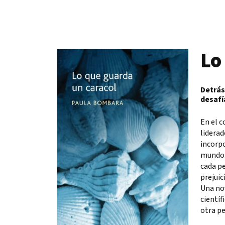
Lo
Detrás
desafí
En el c
liderad
incorpo
mundo. 
cada pe
prejuic
Una nov
científ
otra pe