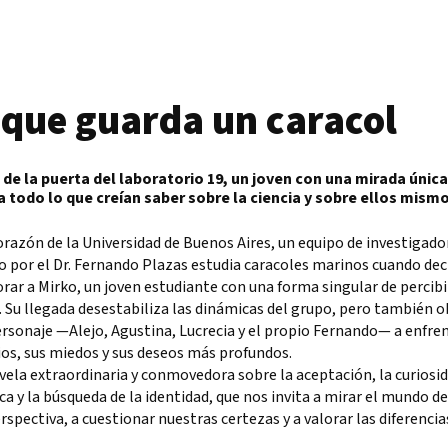
 que guarda un caracol
 de la puerta del laboratorio 19, un joven con una mirada única
a todo lo que creían saber sobre la ciencia y sobre ellos mismo
orazón de la Universidad de Buenos Aires, un equipo de investigado
o por el Dr. Fernando Plazas estudia caracoles marinos cuando dec
rar a Mirko, un joven estudiante con una forma singular de percibi
Su llegada desestabiliza las dinámicas del grupo, pero también o
rsonaje —Alejo, Agustina, Lucrecia y el propio Fernando— a enfren
ios, sus miedos y sus deseos más profundos.
ela extraordinaria y conmovedora sobre la aceptación, la curiosi
ica y la búsqueda de la identidad, que nos invita a mirar el mundo d
rspectiva, a cuestionar nuestras certezas y a valorar las diferencia