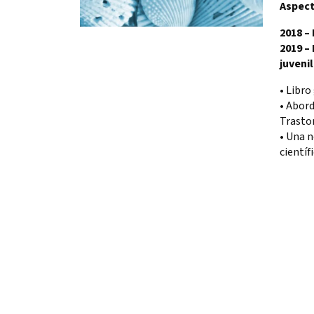
Aspec
2018 –
2019 –
juveni
• Libro
• Abor
Trastor
• Una n
científ