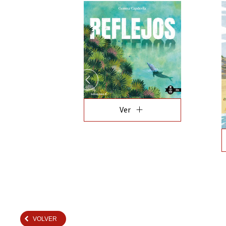
add
Ver
VOLVER