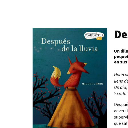
De
Un dil
pequeñ
en sus
Hubo un
lleno d
Un día,
Y cada 
Después
adversi
supervi
que sal