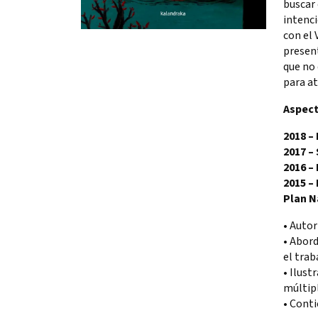
buscar 
intenci
con el
present
que no 
para at
Aspec
2018 –
2017 –
2016 –
2015 –
Plan N
• Autor
• Abord
el trab
• Ilust
múltipl
• Conti