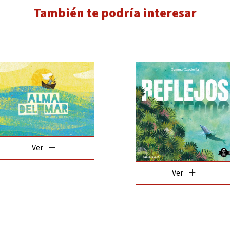
También te podría interesar
add
add
add
add
Ver
Ver