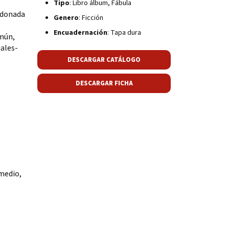
Tipo
: Libro álbum, Fábula
rdonada
Genero
: Ficción
Encuadernación
: Tapa dura
omún,
iales-
DESCARGAR CATÁLOGO
DESCARGAR FICHA
 medio,