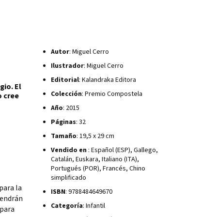
Autor
: Miguel Cerro
Ilustrador
: Miguel Cerro
Editorial
: Kalandraka Editora
gio. El
Colección
: Premio Compostela
o cree
Año
: 2015
Páginas
: 32
Tamaño
: 19,5 x 29 cm
Vendido en
: Español (ESP), Gallego,
Catalán, Euskara, Italiano (ITA),
Portugués (POR), Francés, Chino
simplificado
para la
ISBN
: 9788484649670
tendrán
Categoría
: Infantil
 para