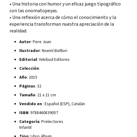
• Una historia con humor y un eficaz juego tipográfico
con las onomatopeyas.
• Una reflexión acerca de cómo el conocimiento y la
experiencia transforman nuestra apreciación de la
realidad.
Autor
: Pere Juan
Ilustrador
: Noemí Batllori
Editorial
: Yekibud Editores
Colección
:
Año
: 2015
Páginas
: 32
Tamaño
: 21 x 21 cm
Vendido en
: Español (ESP), Catalán
ISBN
: 9788460839057
Categoría
: Prelectores
Infantil
Tipo
: Libro álbum