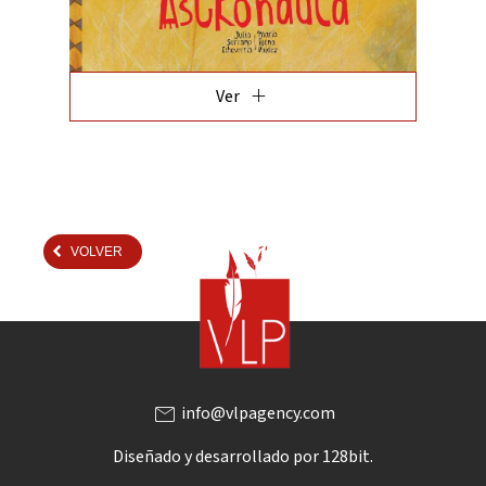
add
Ver
VOLVER
mail
info@vlpagency.com
Diseñado y desarrollado por
128bit.