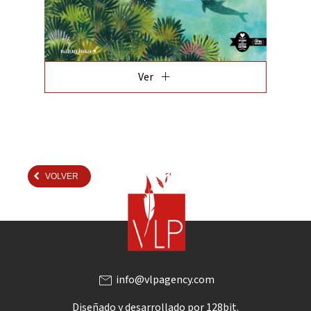
add
Ver
VOLVER