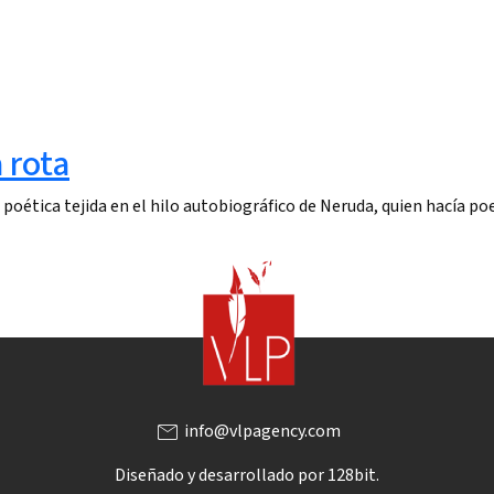
 rota
poética tejida en el hilo autobiográfico de Neruda, quien hacía po
mail
info@vlpagency.com
Diseñado y desarrollado por
128bit.