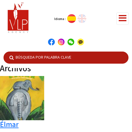
Idioma :
Archivos
Élmar