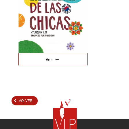
add
Ver
VOLVER